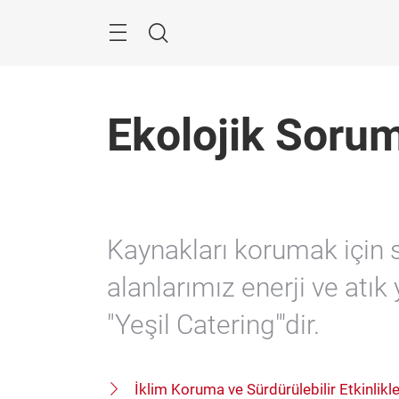
Geç
Arama
Ekolojik Soru
Kaynakları korumak için sü
alanlarımız enerji ve atık 
"Yeşil Catering"'dir.
İklim Koruma ve Sürdürülebilir Etkinlikl