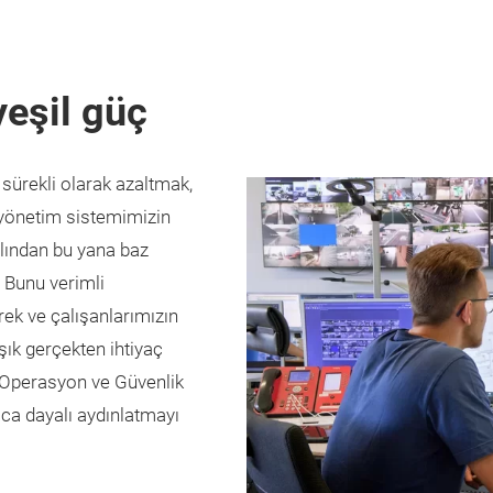
yeşil güç
 sürekli olarak azaltmak,
k yönetim sistemimizin
ılından bu yana baz
. Bunu verimli
rek ve çalışanlarımızın
şık gerçekten ihtiyaç
n Operasyon ve Güvenlik
aca dayalı aydınlatmayı