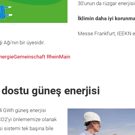
30'unun da rüzgar enerjis
İklimin daha iyi korunma
Messe Frankfurt, IEEKN ene
i Ağı'nın bir üyesidir.
: EnergieGemeinschaft RheinMain
 dostu güneş enerjisi
,4 GWh güneş enerjisi
n CO2'yi önlememize olanak
si sistemi tek başına bile