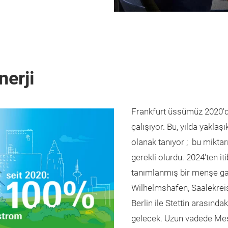
nerji
Frankfurt üssümüz 2020'd
çalışıyor. Bu, yılda yakla
olanak tanıyor ; bu mikta
gerekli olurdu. 2024'ten it
tanımlanmış bir menşe gara
Wilhelmshafen, Saalekreis 
Berlin ile Stettin arasınd
gelecek. Uzun vadede Mess