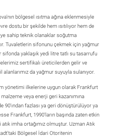
va'nın bölgesel ısıtma ağına eklenmesiyle
evre dostu bir şekilde hem ısıtılıyor hem de
iye sahip teknik olanaklar soğutma
tır. Tuvaletlerin sifonunu çekmek için yağmur
sifonda yaklaşık yedi litre tatlı su tasarrufu
erimiz sertifikalı üreticilerden gelir ve
il alanlarımız da yağmur suyuyla sulanıyor.
 yönetimi ilkelerine uygun olarak Frankfurt
ar malzeme veya enerji geri kazanımına
zde 90'ından fazlası ya geri dönüştürülüyor ya
esse Frankfurt, 1990'ların başında zaten etkin
i atık imha ortağımız olmuştur. Uzman Atık
dt'taki Bölgesel İdari Otoritenin