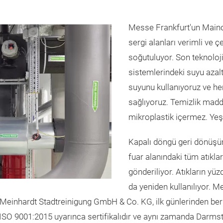
Messe Frankfurt'un Maino
sergi alanları verimli ve ç
soğutuluyor. Son teknoloj
sistemlerindeki suyu azal
suyunu kullanıyoruz ve her 
sağlıyoruz. Temizlik maddel
mikroplastik içermez. Yeş
Kapalı döngü geri dönüşüm
fuar alanındaki tüm atıkl
gönderiliyor. Atıkların yü
da yeniden kullanılıyor. M
 Meinhardt Stadtreinigung GmbH & Co. KG, ilk günlerinden ber
ISO 9001:2015 uyarınca sertifikalıdır ve aynı zamanda Darmsta